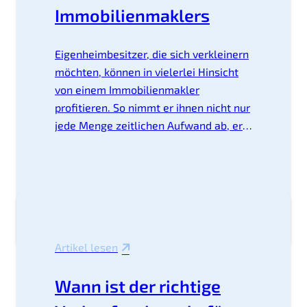
häufig zu hoch, während sich Käufer
Immobilienmaklers
auf Mängel fokussieren, um den Preis
zu drücken – so entstehen oft große
Eigenheimbesitzer, die sich verkleinern
Diskrepanzen zwischen beiden
möchten, können in vielerlei Hinsicht
Parteien. Mithilfe einer professionellen
von einem Immobilienmakler
Wertermittlung durch einen
profitieren. So nimmt er ihnen nicht nur
Immobilienmakler erfahren Eigentümer
jede Menge zeitlichen Aufwand ab, er
den realistischen Marktwert ihres
besitzt auch das nötige Know-how und
Hauses und erhalten zudem
Verhandlungsgeschick, um die
stichhaltige Argumente, die sie bei den
Immobilie erfolgreich zu vermarkten.
Verkaufsverhandlungen unterstützen.
Ein professioneller Makler kümmert
Übernimmt ein Immobilienmakler den
sich unter anderem um die folgenden
Verkauf, fungiert er als Vermittler
Aufgaben:
zwischen beiden Parteien.
Artikel lesen
Wann ist der richtige