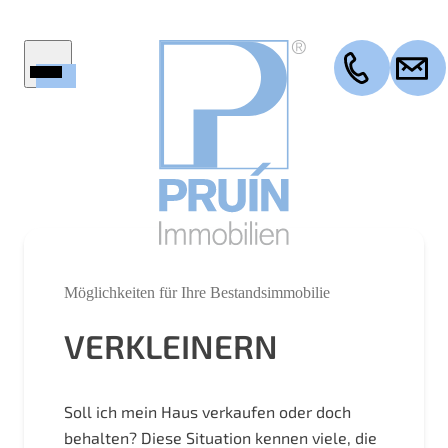
Startseite
Immobilien
Firmenprofil
Service
Ratgeber
Wertermittlung
Möglichkeiten für Ihre Bestandsimmobilie
Aktuelles
ktuelle Referenzen
VERKLEINERN
Kontakt
Soll ich mein Haus verkaufen oder doch
behalten? Diese Situation kennen viele, die