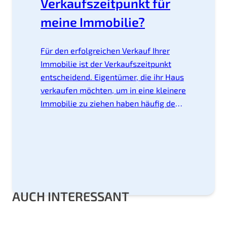
Verkaufszeitpunkt für
meine Immobilie?
Für den erfolgreichen Verkauf Ihrer
Immobilie ist der Verkaufszeitpunkt
entscheidend. Eigentümer, die ihr Haus
verkaufen möchten, um in eine kleinere
Immobilie zu ziehen haben häufig den
Vorteil, dass sie den Verkaufszeitpunkt
selbst bestimmen können. Müssen
Eigentümer die eigene Immobilie
jedoch schnell verlassen, zum Beispiel
aus beruflichen Gründen, kann eine
kurzzeitige Vermietung unter
AUCH INTERESSANT
Umständen sinnvoll sein.