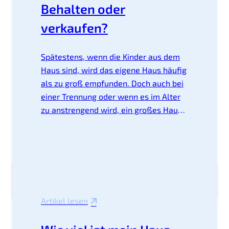
Behalten oder
verkaufen?
Spätestens, wenn die Kinder aus dem
Haus sind, wird das eigene Haus häufig
als zu groß empfunden. Doch auch bei
einer Trennung oder wenn es im Alter
zu anstrengend wird, ein großes Haus
in Schuss zu halten und den Garten zu
pflegen, möchten sich viele
Immobilienbesitzer verkleinern. Auch
wenn ein Umzug, zum Beispiel aus
beruflichen Gründen ansteht,
verkleinern sich einige Eigentümer. Ist
Artikel lesen
der Entschluss, in eine kleinere
Wohnung zu ziehen gefasst, stellt sich