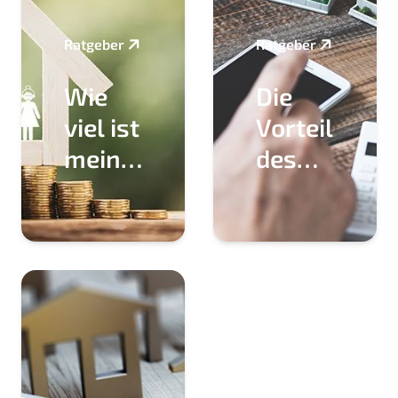
Ratgeber
Ratgeber
Wie
Die
viel ist
Vorteile
mein
des
Haus
Immobilien
wert?