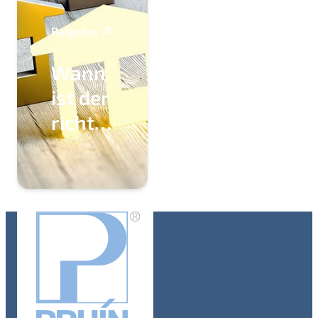
Ratgeber
Wann
ist der
richtige
Verkaufszeitpunkt
für
meine
Immobilie?