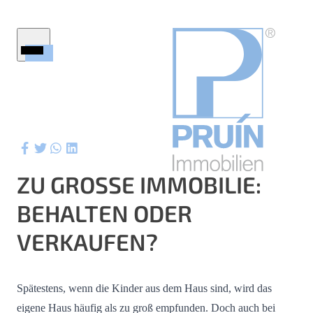
Startseite
Immobilien
Firmenprofil
Service
Ratgeber
ZU GROSSE IMMOBILIE: B
Wertermittlung
EHALTEN ODER V
Aktuelles
ktuelle Referenzen
ERKAUFEN?
Kontakt
Spätestens, wenn die Kinder aus dem Haus sind, wird das
eigene Haus häufig als zu groß empfunden. Doch auch bei