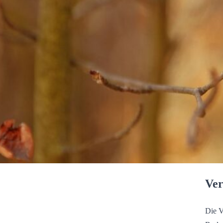
Ver
Die V