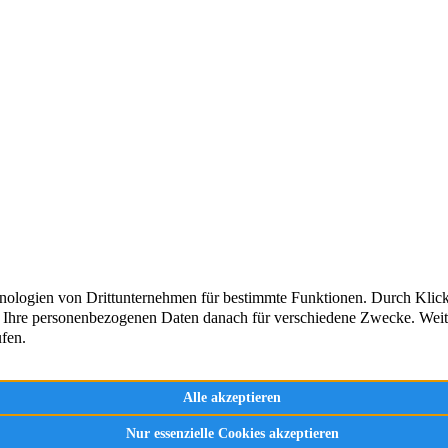
und um die Vermittlung, Beratung
Immobilienangebote
 von Immobilien in Engelskirchen
Aktuelle Referenzen
– seit über 20 Jahren.
e sich selbst!
Immobilienbewertun
Immobilien Ratgeber