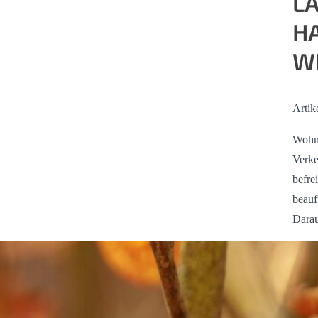
L
H
W
Artik
Wohn
Verke
befre
beauf
Darau