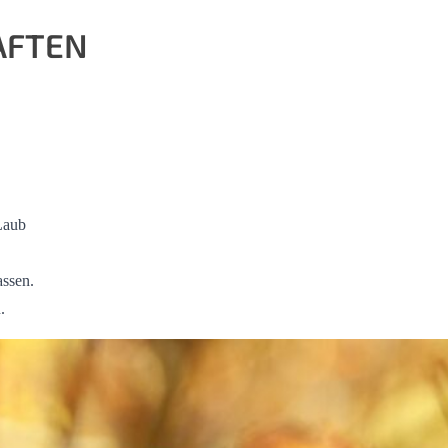
AFTEN
Laub
assen.
.