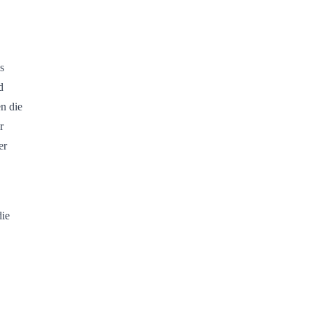
s
d
n die
r
er
die