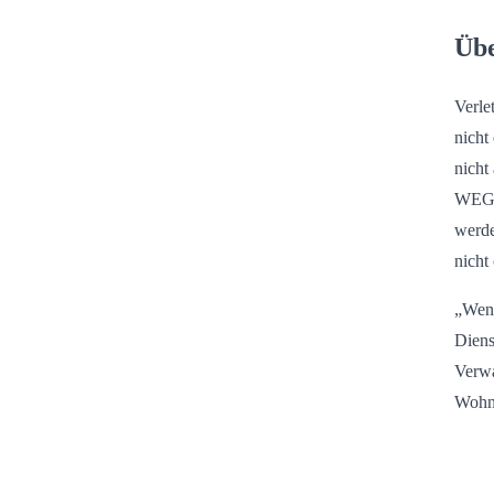
Übe
Verle
nicht
nicht
WEG r
werde
nicht
„Wenn
Diens
Verwa
Wohn