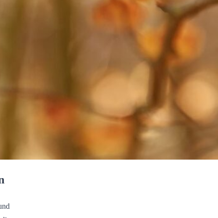
n
und