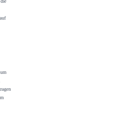
 die
auf
, um
n
tragen
um