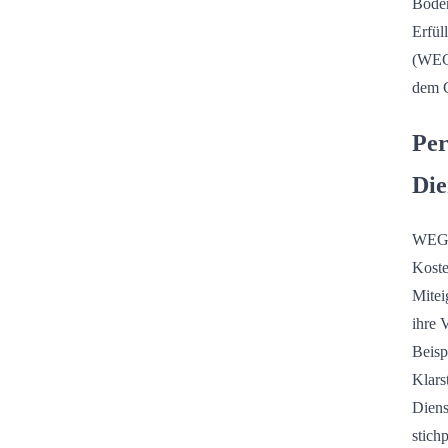
Boden
Erfül
(WEG)
dem 
Per
Die
WEGs 
Koste
Mitei
ihre 
Beisp
Klars
Diens
stich