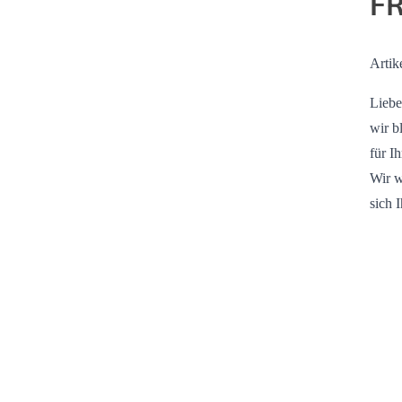
FR
Artik
Liebe
wir b
für I
Wir w
sich 