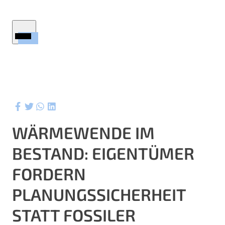
Startseite
Immobilien
Firmenprofil
Service
Ratgeber
WÄRMEWENDE IM
Wertermittlung
BESTAND: EIGENTÜMER
Aktuelles
ktuelle Referenzen
FORDERN
Kontakt
PLANUNGSSICHERHEIT
STATT FOSSILER