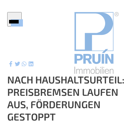
Startseite
Immobilien
Firmenprofil
Service
Ratgeber
NACH HAUSHALTSURTEIL:
Wertermittlung
PREISBREMSEN LAUFEN
Aktuelles
ktuelle Referenzen
AUS, FÖRDERUNGEN
Kontakt
GESTOPPT