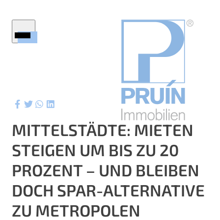
Startseite
Immobilien
Firmenprofil
Service
Ratgeber
MITTELSTÄDTE: MIETEN
Wertermittlung
STEIGEN UM BIS ZU 20
Aktuelles
ktuelle Referenzen
PROZENT – UND BLEIBEN
Kontakt
DOCH SPAR-ALTERNATIVE
ZU METROPOLEN