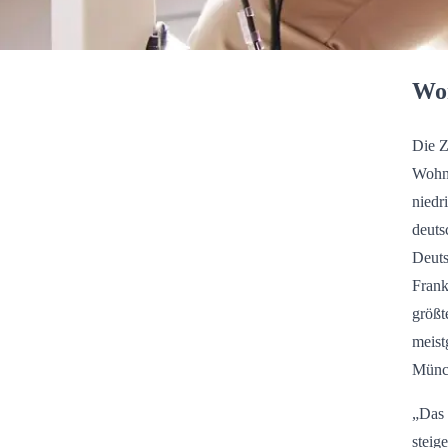
Won
Die Z
Wohnu
niedr
deuts
Deuts
Frank
größt
meist
Münch
„Das 
steig