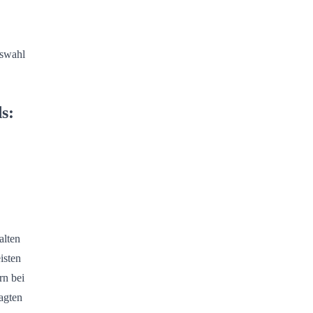
uswahl
s:
alten
isten
rn bei
agten