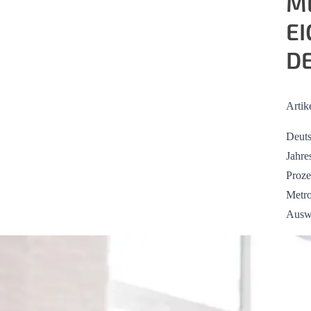
M
E
D
Artik
Deuts
Jahre
Proze
Metro
Ausw