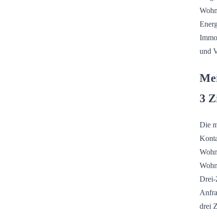
Wohnu
Energ
ImmoS
und V
Mei
3 Z
Die m
Konta
Wohnf
Wohnu
Drei-
Anfra
drei 