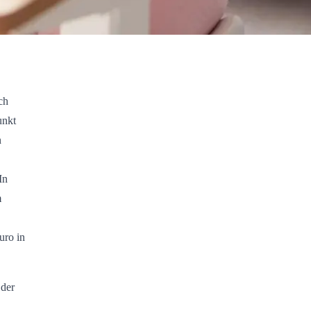
ch
unkt
n
In
m
uro in
 der