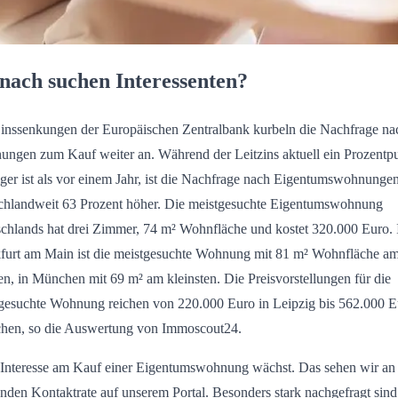
ach suchen Interessenten?
inssenkungen der Europäischen Zentralbank kurbeln die Nachfrage na
ngen zum Kauf weiter an. Während der Leitzins aktuell ein Prozentp
iger ist als vor einem Jahr, ist die Nachfrage nach Eigentumswohnunge
chlandweit 63 Prozent höher. Die meistgesuchte Eigentumswohnung
chlands hat drei Zimmer, 74 m² Wohnfläche und kostet 320.000 Euro. 
furt am Main ist die meistgesuchte Wohnung mit 81 m² Wohnfläche a
en, in München mit 69 m² am kleinsten. Die Preisvorstellungen für die
gesuchte Wohnung reichen von 220.000 Euro in Leipzig bis 562.000 E
en, so die Auswertung von Immoscout24.
Interesse am Kauf einer Eigentumswohnung wächst. Das sehen wir an
enden Kontaktrate auf unserem Portal. Besonders stark nachgefragt sind