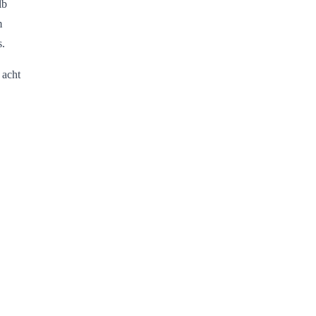
lb
m
s.
 acht