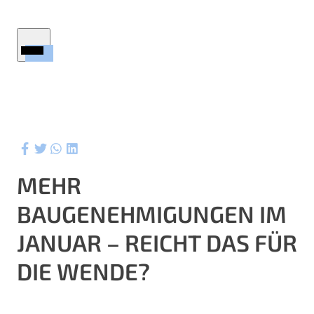
Startseite
Immobilien
Firmenprofil
Service
Ratgeber
MEHR
Wertermittlung
BAUGENEHMIGUNGEN IM
Aktuelles
ktuelle Referenzen
JANUAR – REICHT DAS FÜR
Kontakt
DIE WENDE?