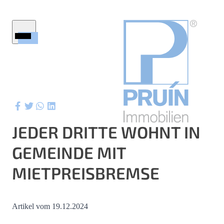
Startseite
Immobilien
Firmenprofil
Service
Ratgeber
JEDER DRITTE WOHNT IN
Wertermittlung
GEMEINDE MIT
Aktuelles
ktuelle Referenzen
MIETPREISBREMSE
Kontakt
Artikel vom 19.12.2024