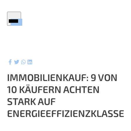
Startseite
Immobilien
Firmenprofil
Service
Ratgeber
IMMOBILIENKAUF: 9 VON
Wertermittlung
10 KÄUFERN ACHTEN
Aktuelles
ktuelle Referenzen
STARK AUF
Kontakt
ENERGIEEFFIZIENZKLASSE