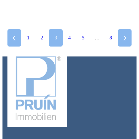
Haus im Haus in Moitzfeld! Kaufen – einziehen – genießen!
Duisburg- Duissern: Wohnen im Grünen am Kaiserberg
1
2
3
4
5
…
8