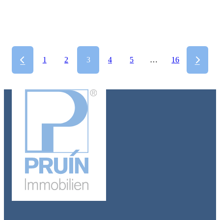
Büro, Kleingewerbe oder Praxis – Helle Bürofläche in gut erreichb
Wohnung mit Panoramablick auf den Rhein
1
2
3
4
5
…
16