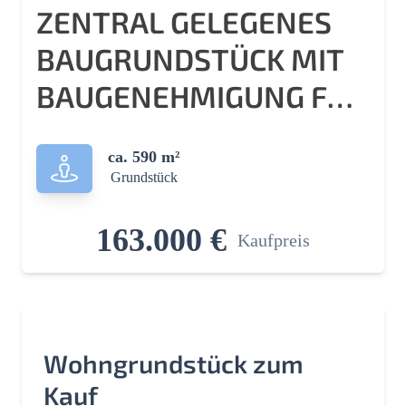
ZENTRAL GELEGENES
BAUGRUNDSTÜCK MIT
BAUGENEHMIGUNG FÜR
EIN MFH – IDEAL FÜR
ca. 590 m²
INVESTOREN!
Grundstück
163.000 €
Kaufpreis
Wohngrundstück zum
Kauf