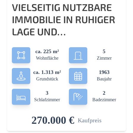
VIELSEITIG NUTZBARE
IMMOBILIE IN RUHIGER
LAGE UND
ZUSÄTZLICHER WAGEN-
ca. 225 m²
5
UND LAGERHALLE!
Wohnfläche
Zimmer
ca. 1.313 m²
1963
Grundstück
Baujahr
3
2
Schlafzimmer
Badezimmer
270.000 €
Kaufpreis