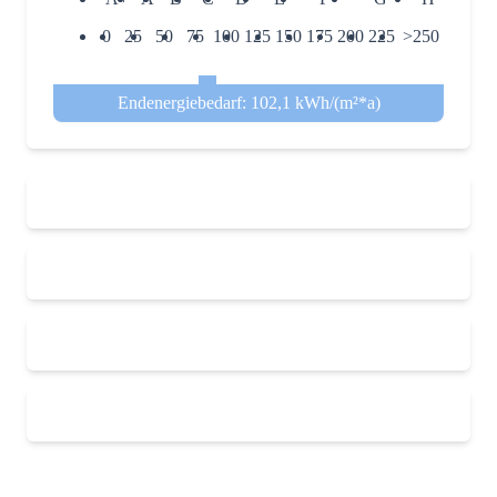
0
25
50
75
100
125
150
175
200
225
>250
Endenergiebedarf: 102,1 kWh/(m²*a)