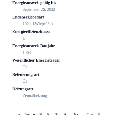
Energieausweis gültig bis
September 26, 2032
Endenergiebedarf
102,1 kWh/(m²*a)
Energieeffizienzklasse
D
Energieausweis Baujahr
1963
Wesentlicher Energieträger
Öl
Befeuerungsart
Öl
Heizungsart
Zentralheizung
A+
A
B
C
D
E
F
G
H