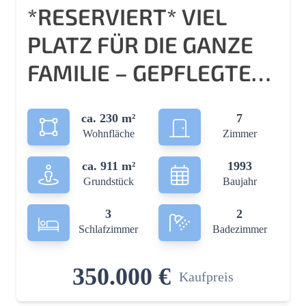
*RESERVIERT* VIEL
PLATZ FÜR DIE GANZE
FAMILIE – GEPFLEGTES
ZWEIFAMILIENHAUS
ca. 230 m²
7
FÜR INDIVIDUELLE
Wohnfläche
Zimmer
WOHNKONZEPTE!
ca. 911 m²
1993
Grundstück
Baujahr
3
2
Schlafzimmer
Badezimmer
350.000 €
Kaufpreis