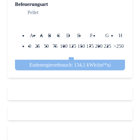
Befeuerungsart
Pellet
A+
A
B
C
D
E
F
G
H
0
25
50
75
100
125
150
175
200
225
>250
Endenergieverbrauch: 134,1 kWh/(m²*a)