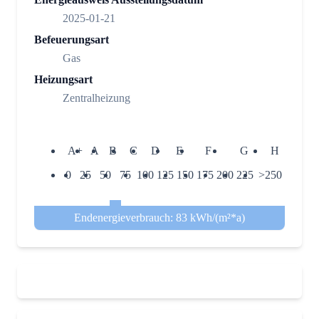
2025-01-21
Befeuerungsart
Gas
Heizungsart
Zentralheizung
A+
A
B
C
D
E
F
G
H
0
25
50
75
100
125
150
175
200
225
>250
Endenergieverbrauch: 83 kWh/(m²*a)