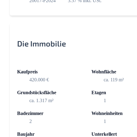
20017-P2024
3.57 % inkl. USt.
Die Immobilie
Kaufpreis
Wohnfläche
420.000 €
ca. 119 m²
Grundstücksfläche
Etagen
ca. 1.317 m²
1
Badezimmer
Wohneinheiten
2
1
Baujahr
Unterkellert