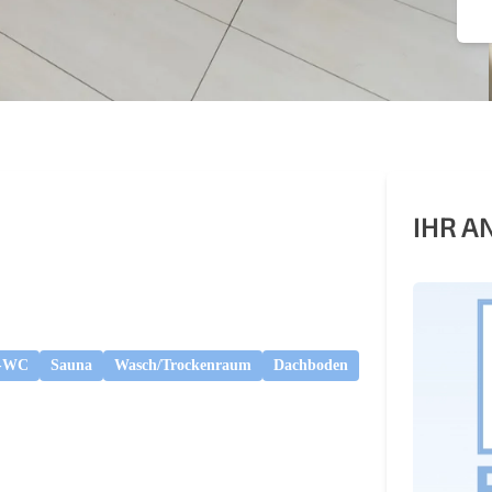
IHR 
e-WC
Sauna
Wasch/Trockenraum
Dachboden