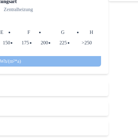
zungsart
Zentralheizung
E
F
G
H
150
175
200
225
>250
kWh/(m²*a)