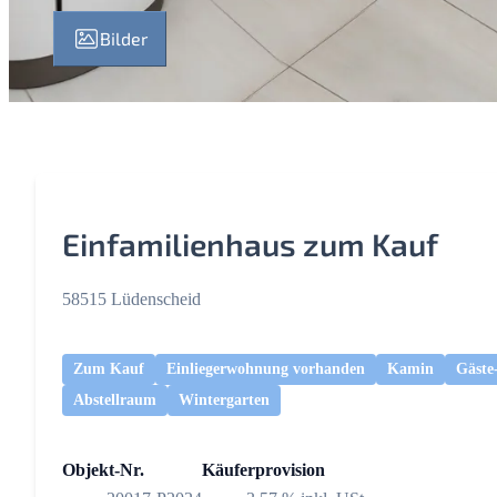
Bilder
Einfamilienhaus zum Kauf
58515 Lüdenscheid
Zum Kauf
Einliegerwohnung vorhanden
Kamin
Gäst
Abstellraum
Wintergarten
Objekt-Nr.
Käuferprovision