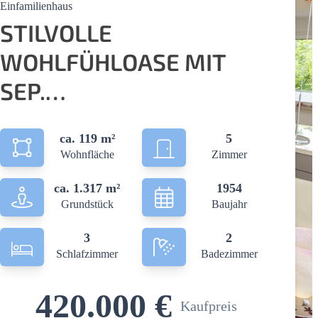
Einfamilienhaus
STILVOLLE
WOHLFÜHLOASE MIT
SEP.
APPARTEMENTHAUS (CA.
ca. 119 m²
5
35 QM) UND
Wohnfläche
Zimmer
TRAUMGARTEN
ca. 1.317 m²
1954
Grundstück
Baujahr
3
2
Schlafzimmer
Badezimmer
420.000 €
Kaufpreis