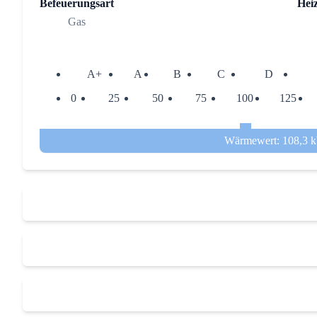
Befeuerungsart
Hei
Gas
A+
A
B
C
D
0
25
50
75
100
125
Wärmewert: 108,3 