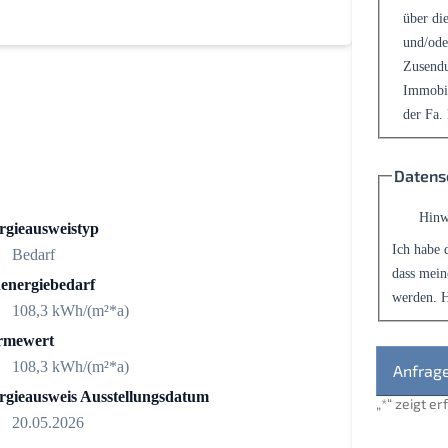
über die
und/ode
Zusendu
Immobil
der Fa.
Datens
Hinw
rgieausweistyp
Ich habe 
Bedarf
dass mein
energiebedarf
werden. H
108,3 kWh/(m²*a)
mewert
108,3 kWh/(m²*a)
rgieausweis Ausstellungsdatum
„
*
“ zeigt e
20.05.2026