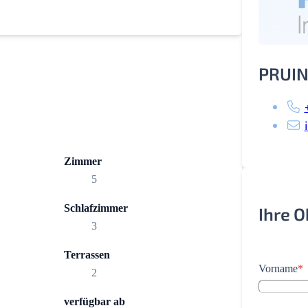
PRUIN
Zimmer
5
Schlafzimmer
Ihre 
3
Terrassen
Vorname
*
2
verfügbar ab