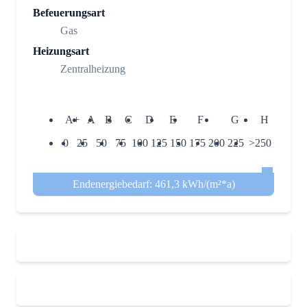
Befeuerungsart
Gas
Heizungsart
Zentralheizung
A+
A
B
C
D
E
F
G
H
0
25
50
75
100
125
150
175
200
225
>250
Endenergiebedarf: 461,3 kWh/(m²*a)