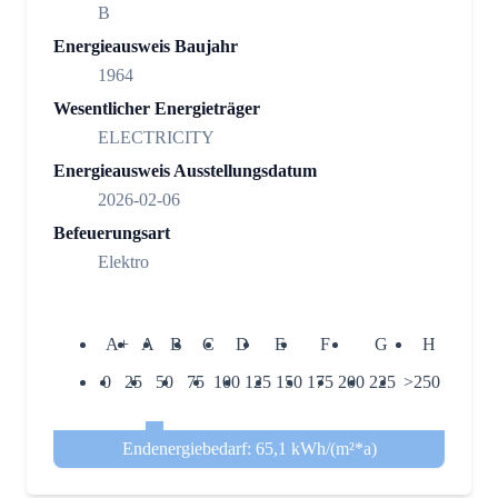
B
Energieausweis Baujahr
1964
Wesentlicher Energieträger
ELECTRICITY
Energieausweis Ausstellungsdatum
2026-02-06
Befeuerungsart
Elektro
A+
A
B
C
D
E
F
G
H
0
25
50
75
100
125
150
175
200
225
>250
Endenergiebedarf: 65,1 kWh/(m²*a)