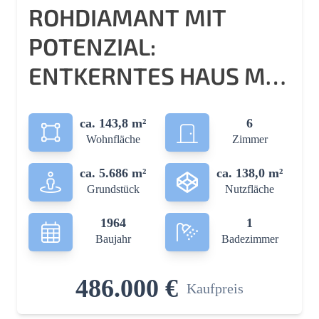
ROHDIAMANT MIT
POTENZIAL:
ENTKERNTES HAUS MIT
VIEL PLATZ FÜR
ca. 143,8 m²
6
MENSCH & TIER. 5686
Wohnfläche
Zimmer
M² GRUNDSTÜCK!
ca. 5.686 m²
ca. 138,0 m²
Grundstück
Nutzfläche
1964
1
Baujahr
Badezimmer
486.000 €
Kaufpreis