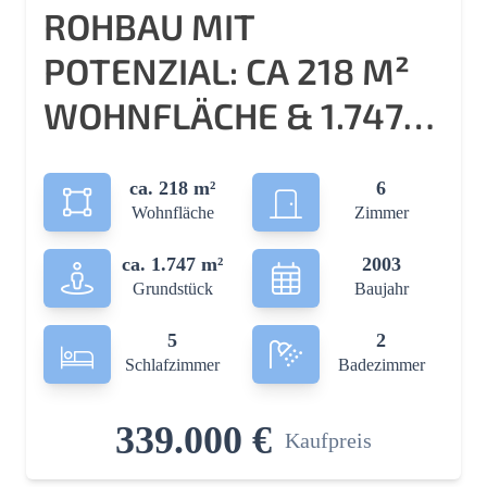
ROHBAU MIT
POTENZIAL: CA 218 M²
WOHNFLÄCHE & 1.747
M² GRUNDSTÜCK –
ca. 218 m²
6
VERWIRKLICHEN SIE
Wohnfläche
Zimmer
IHREN WOHNTRAUM
ca. 1.747 m²
2003
Grundstück
Baujahr
5
2
Schlafzimmer
Badezimmer
339.000 €
Kaufpreis