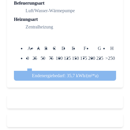
Befeuerungsart
Luft/Wasser-Wärmepumpe
Heizungsart
Zentralheizung
A+
A
B
C
D
E
F
G
H
0
25
50
75
100
125
150
175
200
225
>250
Endenergiebedarf: 35,7 kWh/(m²*a)