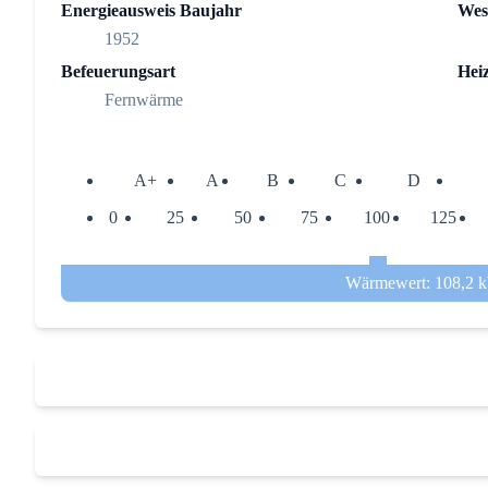
Energieausweis Baujahr
Wes
1952
Befeuerungsart
Hei
Fernwärme
A+
A
B
C
D
0
25
50
75
100
125
Wärmewert: 108,2 