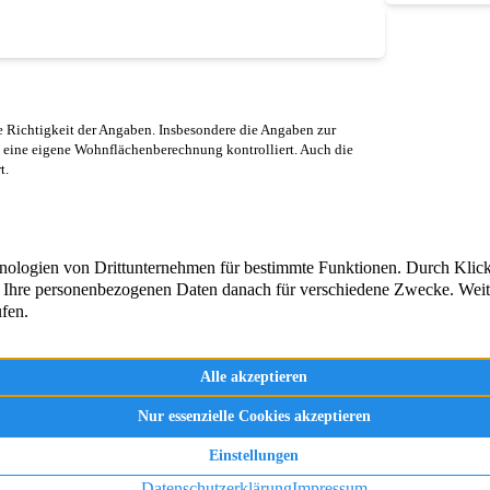
 Richtigkeit der Angaben. Insbesondere die Angaben zur
 eine eigene Wohnflächenberechnung kontrolliert. Auch die
t.
und um die Vermittlung, Beratung
Immobilienangebote
 von Immobilien in Engelskirchen
Aktuelle Referenzen
– seit über 20 Jahren.
e sich selbst!
Immobilienbewertun
Immobilien Ratgeber