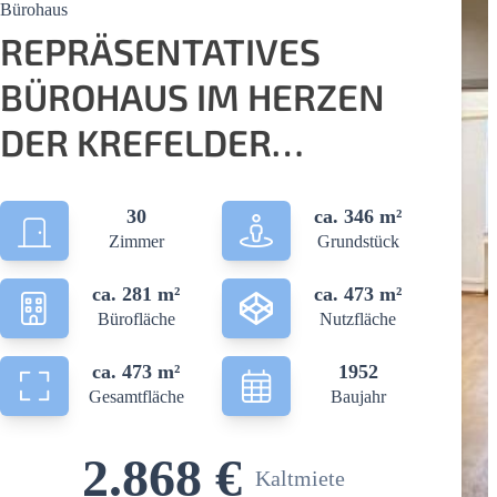
Bürohaus
REPRÄSENTATIVES
BÜROHAUS IM HERZEN
DER KREFELDER
INNENSTADT ZU
30
ca. 346 m²
VERMIETEN!
Zimmer
Grundstück
ca. 281 m²
ca. 473 m²
Bürofläche
Nutzfläche
ca. 473 m²
1952
Gesamtfläche
Baujahr
2.868 €
Kaltmiete