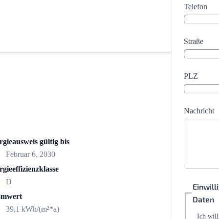
Telefon
Straße
PLZ
Nachricht
gieausweis gültig bis
Februar 6, 2030
gieeffizienzklasse
D
Einwil
omwert
Daten
39,1 kWh/(m²*a)
Ich wil