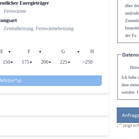
entlicher Energieträger
über die
Fernwärme
und/ode
zungsart
Zusendu
Immobil
Zentralheizung, Fernwärmeheizung
der Fa.
E
F
G
H
Datens
150
175
200
225
>250
Hinw
Ich habe 
kWh/(m²*a)
dass mein
werden. H
„
*
“ zeigt e