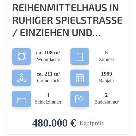
REIHENMITTELHAUS IN
RUHIGER SPIELSTRASSE /
EINZIEHEN UND W
OHLFÜHLEN
ca. 108 m²
5
Wohnfläche
Zimmer
ca. 211 m²
1989
Grundstück
Baujahr
4
2
Schlafzimmer
Badezimmer
480.000 €
Kaufpreis