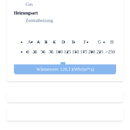
Gas
Heizungsart
Zentralheizung
A+
A
B
C
D
E
F
G
H
0
25
50
75
100
125
150
175
200
225
>250
Wärmewert: 126,1 kWh/(m²*a)