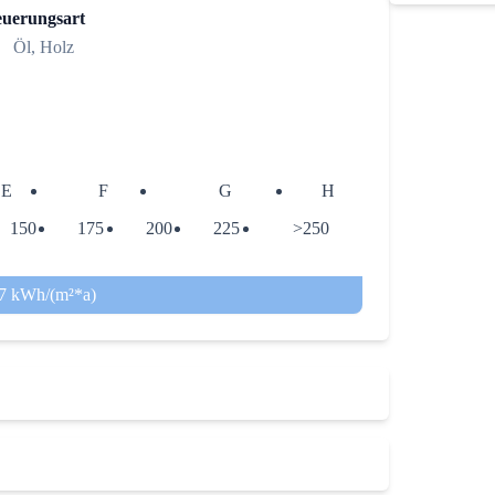
euerungsart
Öl, Holz
E
F
G
H
150
175
200
225
>250
,7 kWh/(m²*a)