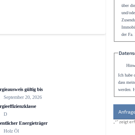
über die
und/ode
Zusendu
Immobil
der Fa.
Datens
Hinw
Ich habe 
dass mein
gieausweis gültig bis
werden. H
September 20, 2026
gieeffizienzklasse
D
„
*
“ zeigt e
entlicher Energieträger
Holz Öl