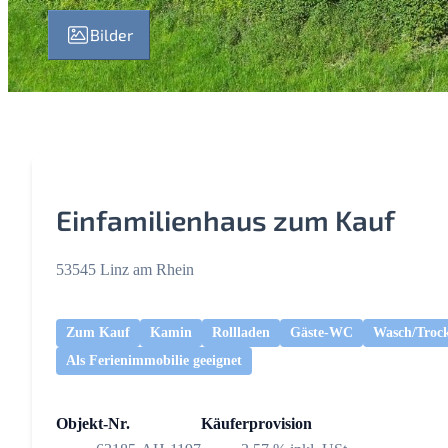
Bilder
Einfamilienhaus zum Kauf
53545 Linz am Rhein
Zum Kauf
Kamin
Rollladen
Gäste-WC
Wasch/Troc
Als Ferienimmobilie geeignet
Objekt-Nr.
Käuferprovision