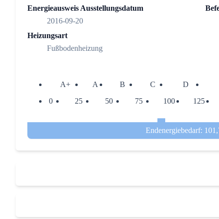
Energieausweis Ausstellungsdatum
Bef
2016-09-20
Heizungsart
Fußbodenheizung
A+
A
B
C
D
0
25
50
75
100
125
Endenergiebedarf: 101