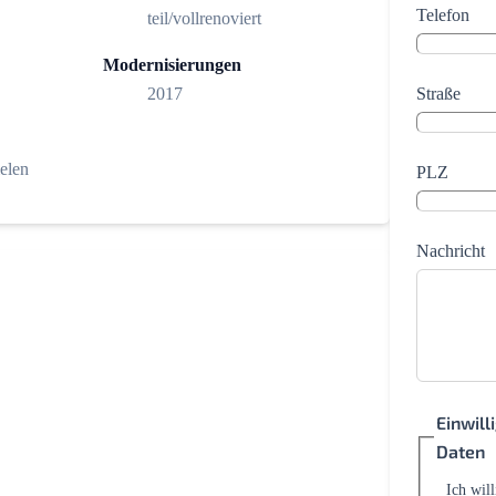
Telefon
teil/vollrenoviert
Modernisierungen
Straße
2017
ielen
PLZ
Nachricht
Einwil
Daten
Ich wil