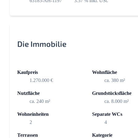
63185-AH-1197
3.57 % inkl. USt.
Die Immobilie
Kaufpreis
Wohnfläche
1.270.000 €
ca. 380 m²
Nutzfläche
Grundstücksfläche
ca. 240 m²
ca. 8.000 m²
Wohneinheiten
Separate WCs
2
4
Terrassen
Kategorie