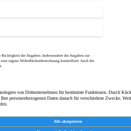
 Richtigkeit der Angaben. Insbesondere die Angaben zur
 eine eigene Wohnflächenberechnung kontrolliert. Auch die
t.
und um die Vermittlung, Beratung
Immobilienangebote
 von Immobilien in Engelskirchen
Aktuelle Referenzen
– seit über 20 Jahren.
e sich selbst!
Immobilienbewertun