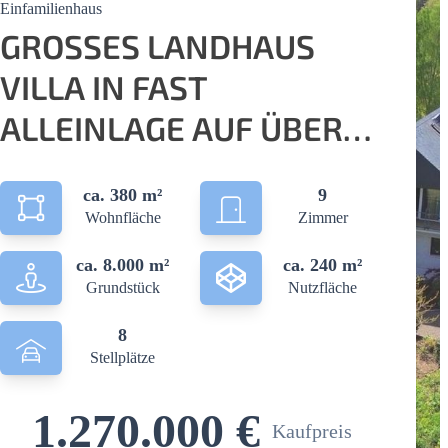
Einfamilienhaus
GROSSES LANDHAUS V
ILLA IN FAST A
LLEINLAGE AUF ÜBER 8
.000 QUADRATMETERN
ca. 380 m²
9
ORTSRAND HERRLICHE F
Wohnfläche
Zimmer
ERNSICHT
ca. 8.000 m²
ca. 240 m²
Grundstück
Nutzfläche
8
Stellplätze
1.270.000 €
Kaufpreis