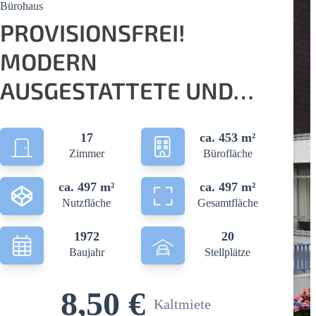
Bürohaus
PROVISIONSFREI!
MODERN
AUSGESTATTETE UND
BEZUGSFERTIG
17
ca. 453 m²
RENOVIERTE
Zimmer
Bürofläche
BÜROETAGE IN
ca. 497 m²
ca. 497 m²
ZENTRALER LAGE
Nutzfläche
Gesamtfläche
1972
20
Baujahr
Stellplätze
8,50 €
Kaltmiete