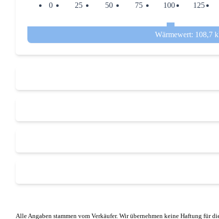
0
25
50
75
100
125
Wärmewert: 108,7 
Alle Angaben stammen vom Verkäufer. Wir übernehmen keine Haftung für die