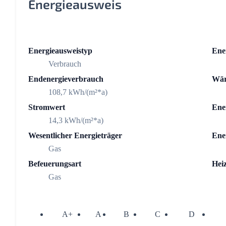
Energieausweis
Energieausweistyp
Ener
Verbrauch
Endenergieverbrauch
Wär
108,7 kWh/(m²*a)
Stromwert
Ene
14,3 kWh/(m²*a)
Wesentlicher Energieträger
Ene
Gas
Befeuerungsart
Hei
Gas
A+
A
B
C
D