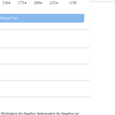
150
175
200
225
>250
kWh/(m²*a)
 Richtigkeit der Angaben. Insbesondere die Angaben zur