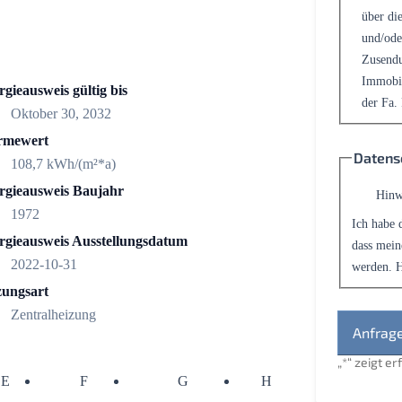
über die
und/ode
Zusendu
Immobil
gieausweis gültig bis
der Fa.
Oktober 30, 2032
mewert
Datens
108,7 kWh/(m²*a)
rgieausweis Baujahr
Hinw
1972
Ich habe 
rgieausweis Ausstellungsdatum
dass mein
2022-10-31
werden. H
zungsart
Zentralheizung
„
*
“ zeigt e
E
F
G
H