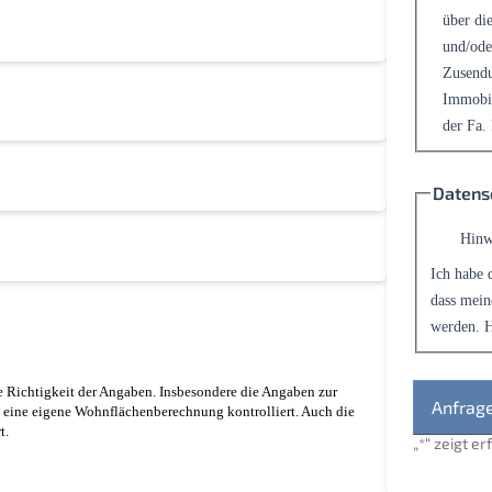
über die
und/ode
Zusendu
Immobil
der Fa.
Datens
Hinw
Ich habe 
dass mein
werden. H
 Richtigkeit der Angaben. Insbesondere die Angaben zur
 eine eigene Wohnflächenberechnung kontrolliert. Auch die
t.
„
*
“ zeigt e