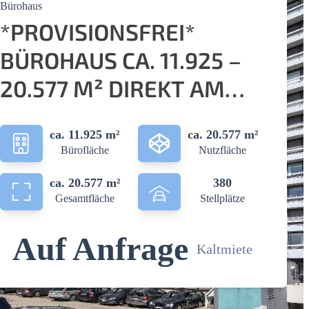
Bürohaus
*PROVISIONSFREI*
BÜROHAUS CA. 11.925 –
20.577 M² DIREKT AM
WESTFALENPARK ZU
ca. 11.925 m²
ca. 20.577 m²
VERMIETEN!
Bürofläche
Nutzfläche
ca. 20.577 m²
380
Gesamtfläche
Stellplätze
Auf Anfrage
Kaltmiete