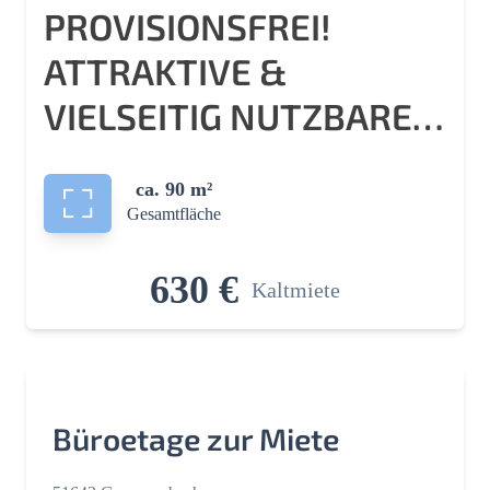
PROVISIONSFREI!
ATTRAKTIVE &
VIELSEITIG NUTZBARE
GEWERBEFLÄCHE IM
ca. 90 m²
HERZEN VON
Gesamtfläche
GUMMERSBACH
630 €
Kaltmiete
Büroetage zur Miete