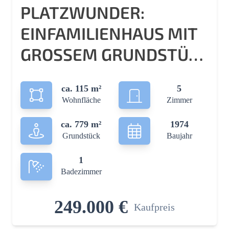
PLATZWUNDER:
EINFAMILIENHAUS MIT
GROSSEM GRUNDSTÜCK U
ND INTEGRIERTER G
ca. 115 m²
5
ARAGE!
Wohnfläche
Zimmer
ca. 779 m²
1974
Grundstück
Baujahr
1
Badezimmer
249.000 €
Kaufpreis