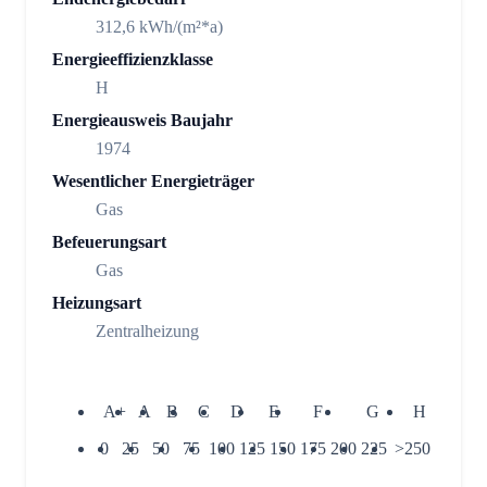
312,6 kWh/(m²*a)
Energieeffizienzklasse
H
Energieausweis Baujahr
1974
Wesentlicher Energieträger
Gas
Befeuerungsart
Gas
Heizungsart
Zentralheizung
A+
A
B
C
D
E
F
G
H
0
25
50
75
100
125
150
175
200
225
>250