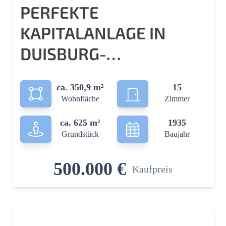
PERFEKTE
KAPITALANLAGE IN
DUISBURG-
HOMBERG,4-
ca. 350,9 m²
15
FAMILIENHAUS TOP IN
Wohnfläche
Zimmer
SCHUSS
ca. 625 m²
1935
Grundstück
Baujahr
500.000 €
Kaufpreis