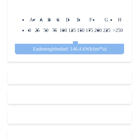
A+
A
B
C
D
E
F
G
H
0
25
50
75
100
125
150
175
200
225
>250
Endenergiebedarf: 146,4 kWh/(m²*a)