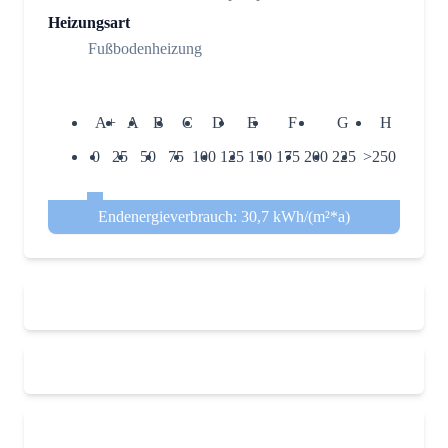
Heizungsart
Fußbodenheizung
A+
A
B
C
D
E
F
G
H
0
25
50
75
100
125
150
175
200
225
>250
Endenergieverbrauch: 30,7 kWh/(m²*a)