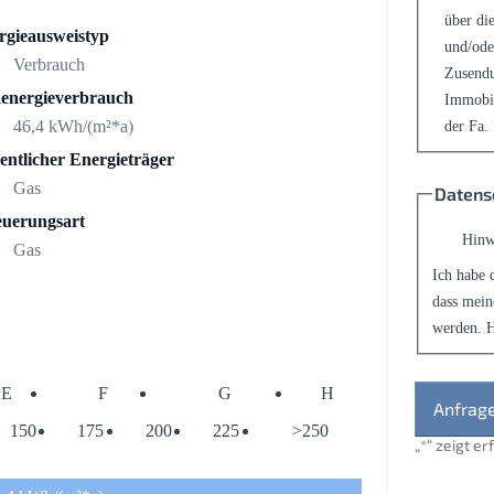
über die
rgieausweistyp
und/ode
Verbrauch
Zusendu
energieverbrauch
Immobil
46,4 kWh/(m²*a)
der Fa.
entlicher Energieträger
Gas
Datens
euerungsart
Hinw
Gas
Ich habe 
dass mein
werden. H
E
F
G
H
150
175
200
225
>250
„
*
“ zeigt e