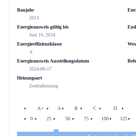
Baujahr
Ene
2013
Energieausweis gültig bis
End
Juni 16, 2034
Energieeffizienzklasse
Wes
A
Energieausweis Ausstellungsdatum
Bef
2024-06-17
Heizungsart
Zentralheizung
A+
A
B
C
D
0
25
50
75
100
125