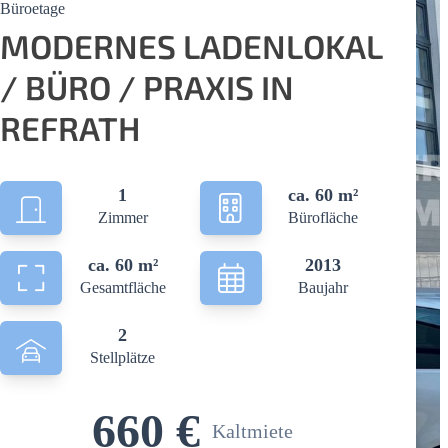
Büroetage
MODERNES LADENLOKAL
/ BÜRO / PRAXIS IN
REFRATH
1
ca. 60 m²
Zimmer
Bürofläche
ca. 60 m²
2013
Gesamtfläche
Baujahr
2
Stellplätze
660 €
Kaltmiete