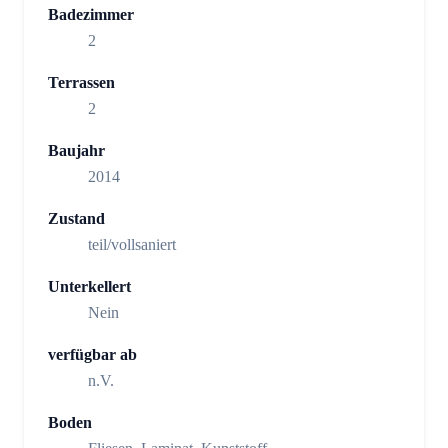
Badezimmer
2
Terrassen
2
Baujahr
2014
Zustand
teil/vollsaniert
Unterkellert
Nein
verfügbar ab
n.V.
Boden