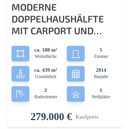
MODERNE
DOPPELHAUSHÄLFTE
MIT CARPORT UND
DACHTERRASSE MIT
ca. 188 m²
5
HERRLICHEN AUSBLICK!
Wohnfläche
Zimmer
ca. 439 m²
2014
Grundstück
Baujahr
2
1
Badezimmer
Stellplätze
279.000 €
Kaufpreis