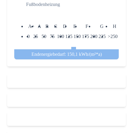
Fußbodenheizung
A+
A
B
C
D
E
F
G
H
0
25
50
75
100
125
150
175
200
225
>250
Endenergiebedarf: 150,1 kWh/(m²*a)