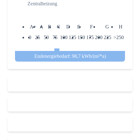
Zentralheizung
A+
A
B
C
D
E
F
G
H
0
25
50
75
100
125
150
175
200
225
>250
Endenergiebedarf: 98,7 kWh/(m²*a)