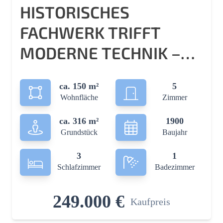
HISTORISCHES
FACHWERK TRIFFT
MODERNE TECHNIK –
MIT AUSBAURESERVE
ca. 150 m²
5
IN DER SCHEUNE
Wohnfläche
Zimmer
ca. 316 m²
1900
Grundstück
Baujahr
3
1
Schlafzimmer
Badezimmer
249.000 €
Kaufpreis