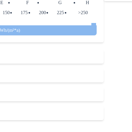
E
F
G
H
150
175
200
225
>250
kWh/(m²*a)