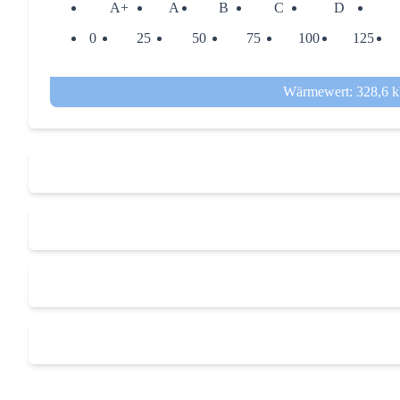
A+
A
B
C
D
0
25
50
75
100
125
Wärmewert: 328,6 