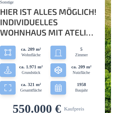
Sonstige
HIER IST ALLES MÖGLICH!
INDIVIDUELLES
WOHNHAUS MIT ATELIER
UND GEWERBEFLÄCHE IN
ca. 209 m²
5
HEINSBERG
Wohnfläche
Zimmer
ca. 1.971 m²
ca. 209 m²
Grundstück
Nutzfläche
ca. 321 m²
1958
Gesamtfläche
Baujahr
550.000 €
Kaufpreis