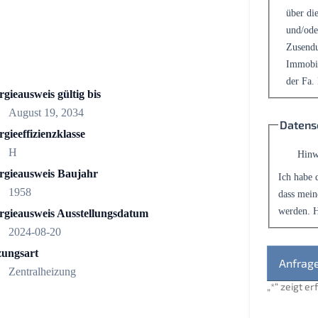
über die
und/ode
Zusendu
Immobil
der Fa.
gieausweis gültig bis
August 19, 2034
Datens
gieeffizienzklasse
H
Hinw
rgieausweis Baujahr
Ich habe 
1958
dass mein
werden. H
rgieausweis Ausstellungsdatum
2024-08-20
zungsart
Zentralheizung
„
*
“ zeigt e