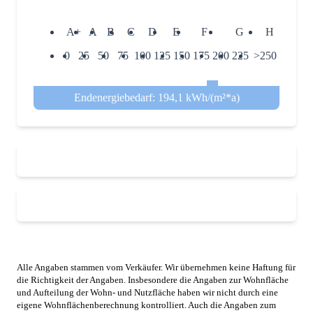
A+
A
B
C
D
E
F
G
H
0
25
50
75
100
125
150
175
200
225
>250
Endenergiebedarf: 194,1 kWh/(m²*a)
Alle Angaben stammen vom Verkäufer. Wir übernehmen keine Haftung für
die Richtigkeit der Angaben. Insbesondere die Angaben zur Wohnfläche
und Aufteilung der Wohn- und Nutzfläche haben wir nicht durch eine
eigene Wohnflächenberechnung kontrolliert. Auch die Angaben zum