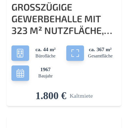
GROSSZÜGIGE G
EWERBEHALLE MIT 3
23 M² NUTZFLÄCHE, B
ÜRO UND S
ca. 44 m²
ca. 367 m²
ANITÄRBEREICH!
Bürofläche
Gesamtfläche
1967
Baujahr
1.800 €
Kaltmiete