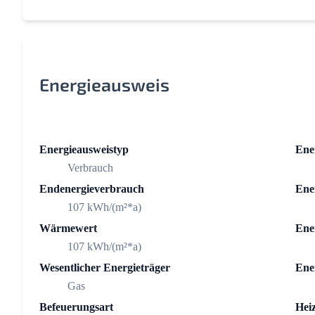
Energieausweis
Energieausweistyp
Ener
Verbrauch
Endenergieverbrauch
Ener
107 kWh/(m²*a)
Wärmewert
Ene
107 kWh/(m²*a)
Wesentlicher Energieträger
Ene
Gas
Befeuerungsart
Hei