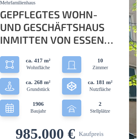
Mehrfamilienhaus
GEPFLEGTES WOHN-
UND GESCHÄFTSHAUS
INMITTEN VON ESSEN
STEELE
ca. 417 m²
10
Wohnfläche
Zimmer
ca. 268 m²
ca. 181 m²
Grundstück
Nutzfläche
1906
2
Baujahr
Stellplätze
985.000 €
Kaufpreis