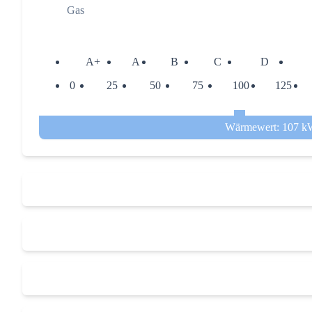
Gas
A+
A
B
C
D
0
25
50
75
100
125
Wärmewert: 107 k