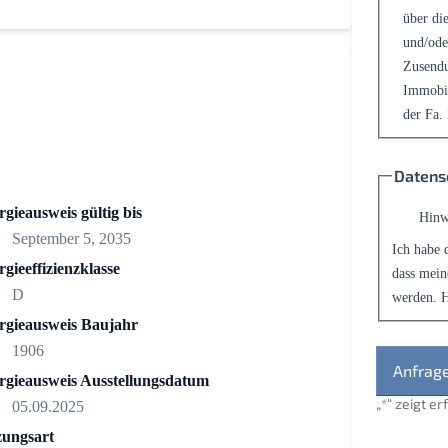
über die
und/ode
Zusendu
Immobil
der Fa.
Datens
gieausweis gültig bis
Hinw
September 5, 2035
Ich habe 
gieeffizienzklasse
dass mein
D
werden. H
rgieausweis Baujahr
1906
rgieausweis Ausstellungsdatum
„
*
“ zeigt e
05.09.2025
zungsart