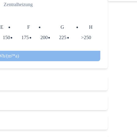
Zentralheizung
E
F
G
H
150
175
200
225
>250
Wh/(m²*a)