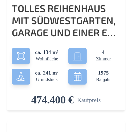
TOLLES REIHENHAUS
MIT SÜDWESTGARTEN,
GARAGE UND EINER EBK
IN RATINGEN-
ca. 134 m²
4
BREITSCHEID
Wohnfläche
Zimmer
ca. 241 m²
1975
Grundstück
Baujahr
474.400 €
Kaufpreis