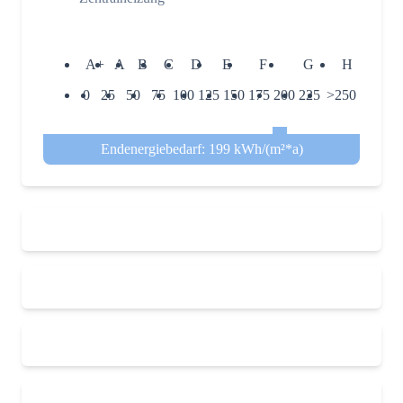
A+
A
B
C
D
E
F
G
H
0
25
50
75
100
125
150
175
200
225
>250
Endenergiebedarf: 199 kWh/(m²*a)