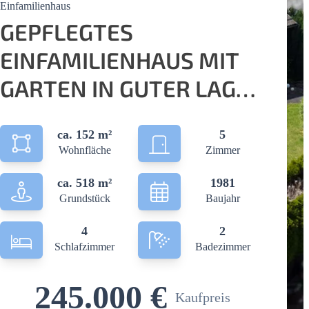
Einfamilienhaus
GEPFLEGTES
EINFAMILIENHAUS MIT
GARTEN IN GUTER LAGE,
ZWISCHEN WISSEN &
ca. 152 m²
5
BETZDORF!
Wohnfläche
Zimmer
ca. 518 m²
1981
Grundstück
Baujahr
4
2
Schlafzimmer
Badezimmer
245.000 €
Kaufpreis