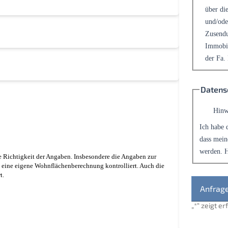
über die
und/ode
Zusendu
Immobil
der Fa.
Datens
Hinw
Ich habe 
dass mein
werden. H
 Richtigkeit der Angaben. Insbesondere die Angaben zur
 eine eigene Wohnflächenberechnung kontrolliert. Auch die
t.
„
*
“ zeigt e