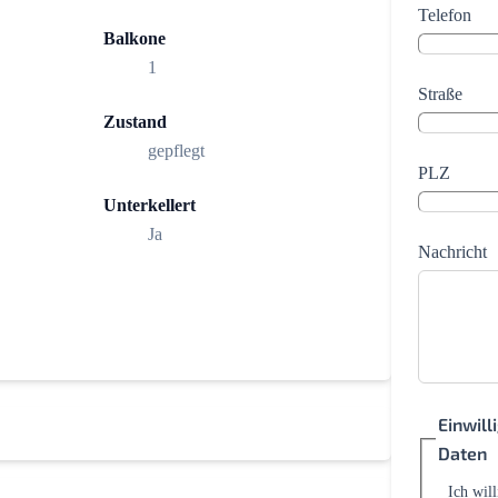
Telefon
Balkone
1
Straße
Zustand
gepflegt
PLZ
Unterkellert
Ja
Nachricht
Einwil
Daten
Ich wil