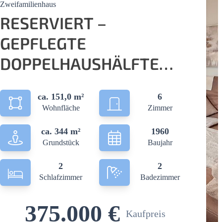
Zweifamilienhaus
RESERVIERT –
GEPFLEGTE
DOPPELHAUSHÄLFTE
MIT PLATZ FÜR ZWEI
ca. 151,0 m²
6
FAMILIEN IN RUHIGER
Wohnfläche
Zimmer
WOHNLAGE VON
ca. 344 m²
1960
HENNEF
Grundstück
Baujahr
2
2
Schlafzimmer
Badezimmer
375.000 €
Kaufpreis