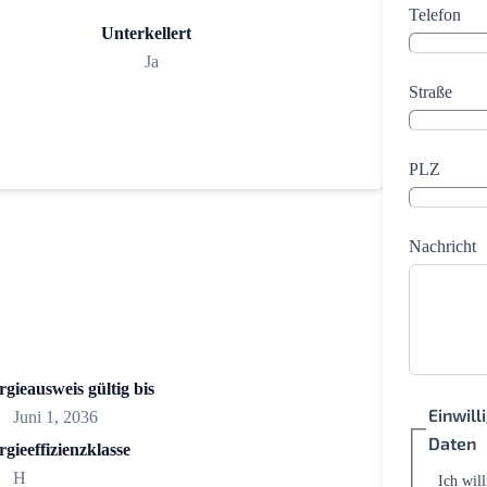
Telefon
Unterkellert
Ja
Straße
PLZ
Nachricht
gieausweis gültig bis
Einwil
Juni 1, 2036
Daten
gieeffizienzklasse
H
Ich wil