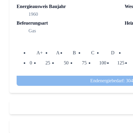
Energieausweis Baujahr
Wes
1960
Befeuerungsart
Hei
Gas
A+
A
B
C
D
0
25
50
75
100
125
Endenergiebedarf: 30