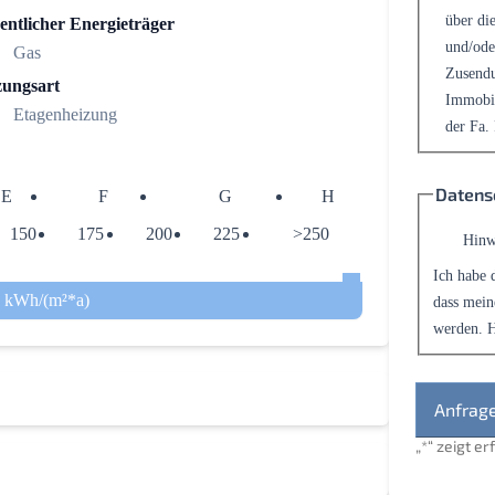
über die
entlicher Energieträger
und/ode
Gas
Zusendu
zungsart
Immobil
Etagenheizung
der Fa.
Datens
E
F
G
H
150
175
200
225
>250
Hinw
Ich habe 
4 kWh/(m²*a)
dass mein
werden. H
„
*
“ zeigt e