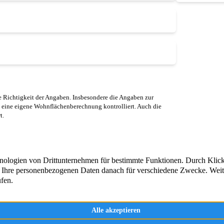
 Richtigkeit der Angaben. Insbesondere die Angaben zur
 eine eigene Wohnflächenberechnung kontrolliert. Auch die
t.
und um die Vermittlung, Beratung
Immobilienangebote
 von Immobilien in Engelskirchen
Aktuelle Referenzen
– seit über 20 Jahren.
e sich selbst!
Immobilienbewertun