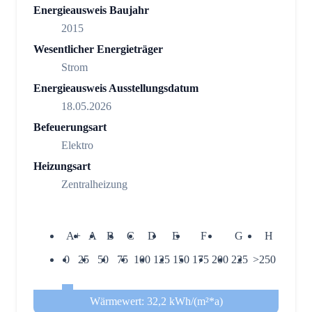
Energieausweis Baujahr
2015
Wesentlicher Energieträger
Strom
Energieausweis Ausstellungsdatum
18.05.2026
Befeuerungsart
Elektro
Heizungsart
Zentralheizung
A+
A
B
C
D
E
F
G
H
0
25
50
75
100
125
150
175
200
225
>250
Wärmewert: 32,2 kWh/(m²*a)