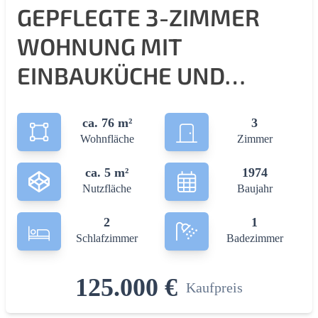
GEPFLEGTE 3-ZIMMER
WOHNUNG MIT
EINBAUKÜCHE UND
BALKON IN SIEGEN-
ca. 76 m²
3
LANGENHOLDINGHAUSEN!
Wohnfläche
Zimmer
ca. 5 m²
1974
Nutzfläche
Baujahr
2
1
Schlafzimmer
Badezimmer
125.000 €
Kaufpreis