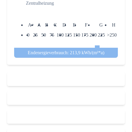
Zentralheizung
A+
A
B
C
D
E
F
G
H
0
25
50
75
100
125
150
175
200
225
>250
Endenergieverbrauch: 213,9 kWh/(m²*a)