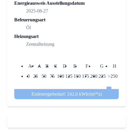
Energieausweis Ausstellungsdatum
2025-08-27
Befeuerungsart
Öl
Heizungsart
Zentralheizung
A+
A
B
C
D
E
F
G
H
0
25
50
75
100
125
150
175
200
225
>250
Endenergiebedarf: 242,6 kWh/(m²*a)