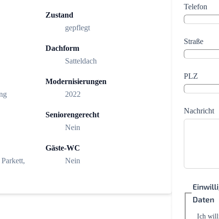
Telefon
Zustand
gepflegt
Straße
Dachform
Satteldach
PLZ
Modernisierungen
ng
2022
Nachricht
Seniorengerecht
Nein
Gäste-WC
 Parkett,
Nein
Einwil
Daten
Ich wil