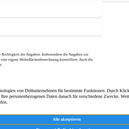
 Richtigkeit der Angaben. Insbesondere die Angaben zur
 eine eigene Wohnflächenberechnung kontrolliert. Auch die
t.
und um die Vermittlung, Beratung
Immobilienangebote
 von Immobilien in Engelskirchen
Aktuelle Referenzen
– seit über 20 Jahren.
e sich selbst!
Immobilienbewertun