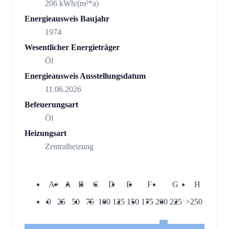
206 kWh/(m²*a)
Energieausweis Baujahr
1974
Wesentlicher Energieträger
Öl
Energieausweis Ausstellungsdatum
11.06.2026
Befeuerungsart
Öl
Heizungsart
Zentralheizung
A+
A
B
C
D
E
F
G
H
0
25
50
75
100
125
150
175
200
225
>250