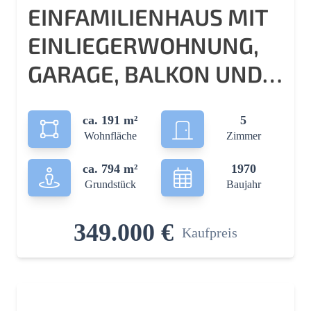
EINFAMILIENHAUS MIT
EINLIEGERWOHNUNG,
GARAGE, BALKON UND
AUSGEBAUTEM
ca. 191 m²
5
DACHSTUDIO
Wohnfläche
Zimmer
ca. 794 m²
1970
Grundstück
Baujahr
349.000 €
Kaufpreis