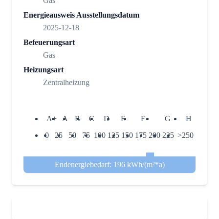
Gas
Energieausweis Ausstellungsdatum
2025-12-18
Befeuerungsart
Gas
Heizungsart
Zentralheizung
A+
A
B
C
D
E
F
G
H
0
25
50
75
100
125
150
175
200
225
>250
Endenergiebedarf: 196 kWh/(m²*a)