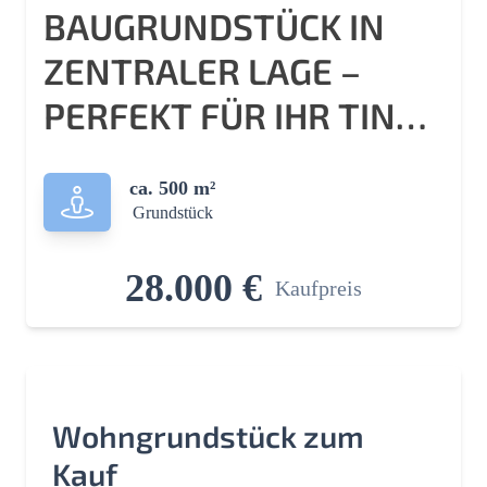
BAUGRUNDSTÜCK IN
ZENTRALER LAGE –
PERFEKT FÜR IHR TINY
HOUSE ODER IHREN
ca. 500 m²
BUNGALOW!
Grundstück
28.000 €
Kaufpreis
Wohngrundstück zum
Kauf