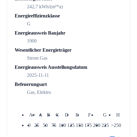
242,7 kWh/(m²*a)
Energieeffizienzklasse
G
Energieausweis Baujahr
1900
Wesentlicher Energieträger
Strom Gas
Energieausweis Ausstellungsdatum
2025-11-11
Befeuerungsart
Gas, Elektro
A+
A
B
C
D
E
F
G
H
0
25
50
75
100
125
150
175
200
225
>250