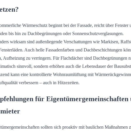
etzen?
ommerliche Wärmeschutz beginnt bei der Fassade, reicht über Fenster 
äden bis hin zu Dachbegrünungen oder Sonnenschutzverglasungen.
ders wirksam sind außenliegende Verschattungen wie Markisen, Raffs
Fensterläden. Auch helle Fassadenfarben und Dachbeschichtungen kö
n, Aufheizung zu verringern. Für Flachdächer sind Dachbegrünungen n
limatisch sinnvoll, sondern erhöhen auch die Lebensdauer der Bausubst
zend kann eine kontrollierte Wohnraumlüftung mit Wärmerückgewinn
uftqualität verbessern – auch in Hitzezeiten.
fehlungen für Eigentümergemeinschaften
mieter
tümergemeinschaften sollten sich proaktiv mit baulichen Maßnahmen 