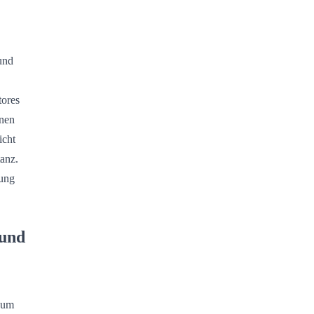
und
tores
nnen
icht
anz.
ung
 und
zum