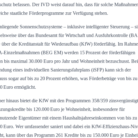
schutz befassen. Der IVD weist darauf hin, dass für solche Maßnahme
eiche staatliche Förderprogramme zur Verfügung stehen.
liegende Sonnenschutzsysteme – inklusive intelligenter Steuerung – s
ielsweise über das Bundesamt für Wirtschaft und Ausfuhrkontrolle (B
 über die Kreditanstalt für Wiederaufbau (KfW) förderfähig. Im Rahme
-Einzelmaßnahmen (BEG EM) werden 15 Prozent der förderfähigen
n bis maximal 30.000 Euro pro Jahr und Wohneinheit bezuschusst. Bei
ndung eines individuellen Sanierungsfahrplans (iSFP) kann sich der
uss sogar auf bis zu 20 Prozent erhöhen, was Förderbeträge von bis zu
0 Euro ermöglicht.
er hinaus bietet die KfW mit den Programmen 358/359 zinsvergünstig
zungskredite bis 120.000 Euro je Wohneinheit, insbesondere für
tnutzende Eigentümer mit einem Haushaltsjahreseinkommen von bis zu
0 Euro. Wer umfassender saniert und dabei ein KfW-Effizienzhaus-Ni
cht, kann über das Programm 261 Kredite bis zu 150.000 Euro je Einhei