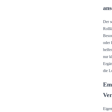
ans
Der s
Rolll
Beson
oder 
helfe
nur k
Ergän
die L
Emp
Ver
Eigen