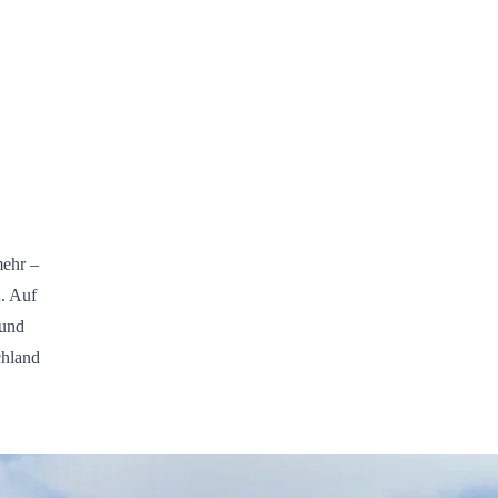
mehr –
n. Auf
 und
chland