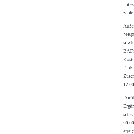
Hitze
zahlr
Außen
beisp
sowie
BAFA
Koste
Einbi
Zusch
12.00
Darüb
Ergän
selbs
90.00
errei