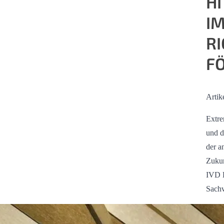
H
I
R
F
Artik
Extre
und d
der a
Zukun
IVD B
Sachv