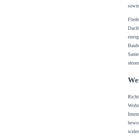
sowie
Förd
Dachb
energ
Baube
Sanie
steue
Wer
Richt
Wohnq
Immob
bewoh
wider