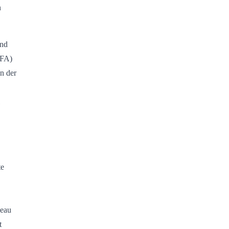
n
ind
AFA)
n der
te
veau
t